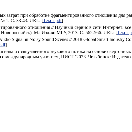
х затрат при обработке фрагментированного отношения для рав
№ 1. С. 33-43. URL: [
Текст pdf
]
ированного отношения // Научный сервис в сети Интернет: вс
Новороссийск). М.: Изд-во МГУ, 2013. С. 562-566. URL: [
Текст p
Audio Signal in Noisy Sound Scenes // 2018 Global Smart Industry C
pdf
]
гнала из зашумленного звукового потока на основе сверточных 
я с международным участием, ЦИСП’2023. Челябинск: Издательск