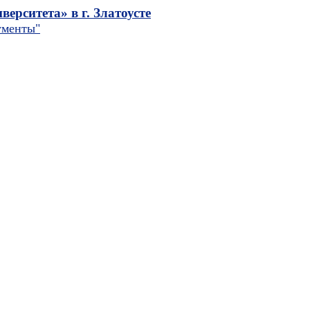
рситета» в г. Златоусте
ументы
"