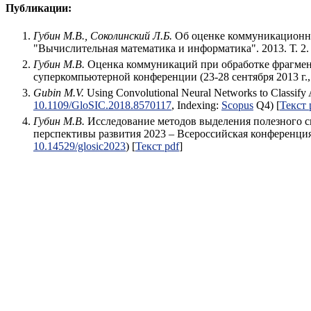
Публикации:
Губин М.В., Соколинский Л.Б.
Об оценке коммуникационны
"Вычислительная математика и информатика". 2013. Т. 2. 
Губин М.В.
Оценка коммуникаций при обработке фрагмент
суперкомпьютерной конференции (23-28 сентября 2013 г., 
Gubin M.V.
Using Convolutional Neural Networks to Classify 
10.1109/GloSIC.2018.8570117
, Indexing:
Scopus
Q4) [
Текст 
Губин М.В.
Исследование методов выделения полезного си
перспективы развития 2023 – Всероссийская конференци
10.14529/glosic2023
) [
Текст pdf
]