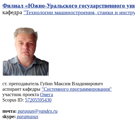
Филиал «Южно-Уральского государственного униве
кафедра
"
Технологии машиностроения
,
станки и инстр
ст. преподаватель
Губин Максим Владимирович
аспирант кафедры
"Системного программирования"
участник проекта
Омега
Scopus ID:
57205595430
почта:
paragun@yandex.ru
skype:
paramaxus